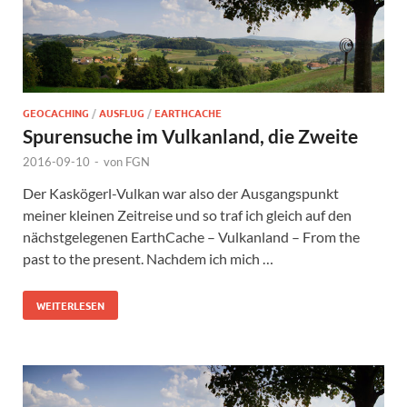
GEOCACHING
/
AUSFLUG
/
EARTHCACHE
Spurensuche im Vulkanland, die Zweite
2016-09-10
-
von
FGN
Der Kaskögerl-Vulkan war also der Ausgangspunkt
meiner kleinen Zeitreise und so traf ich gleich auf den
nächstgelegenen EarthCache – Vulkanland – From the
past to the present. Nachdem ich mich …
WEITERLESEN