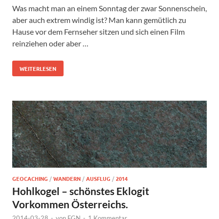
Was macht man an einem Sonntag der zwar Sonnenschein,
aber auch extrem windig ist? Man kann gemütlich zu
Hause vor dem Fernseher sitzen und sich einen Film
reinziehen oder aber …
WEITERLESEN
GEOCACHING
/
WANDERN
/
AUSFLUG
/
2014
Hohlkogel – schönstes Eklogit
Vorkommen Österreichs.
2014-03-28
-
von
FGN
-
1 Kommentar