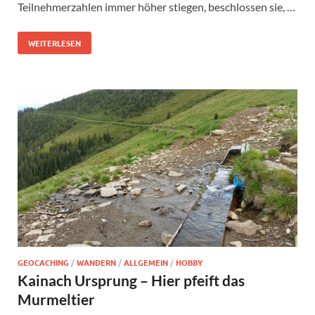
Teilnehmerzahlen immer höher stiegen, beschlossen sie, …
WEITERLESEN
GEOCACHING
/
WANDERN
/
ALLGEMEIN
/
HOBBY
Kainach Ursprung – Hier pfeift das
Murmeltier