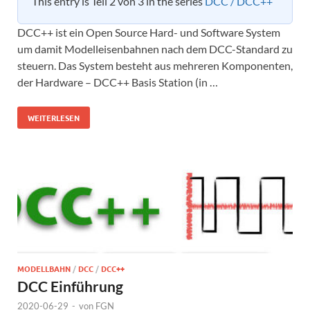
This entry is Teil 2 von 3 in the series
DCC / DCC++
DCC++ ist ein Open Source Hard- und Software System
um damit Modelleisenbahnen nach dem DCC-Standard zu
steuern. Das System besteht aus mehreren Komponenten,
der Hardware – DCC++ Basis Station (in …
WEITERLESEN
MODELLBAHN
/
DCC
/
DCC++
DCC Einführung
2020-06-29
-
von
FGN