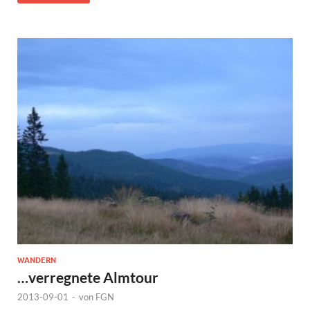
WANDERN
…verregnete Almtour
2013-09-01
-
von
FGN