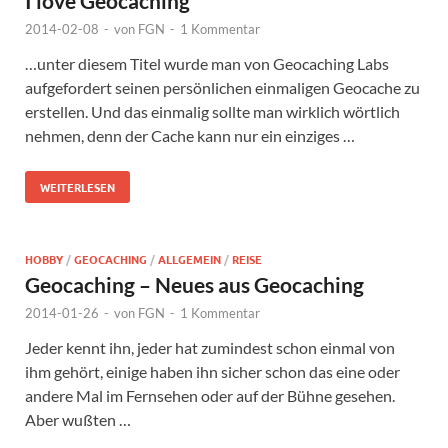
I love Geocaching
2014-02-08
-
von
FGN
-
1 Kommentar
…unter diesem Titel wurde man von Geocaching Labs
aufgefordert seinen persönlichen einmaligen Geocache zu
erstellen. Und das einmalig sollte man wirklich wörtlich
nehmen, denn der Cache kann nur ein einziges …
WEITERLESEN
HOBBY
/
GEOCACHING
/
ALLGEMEIN
/
REISE
Geocaching – Neues aus Geocaching
2014-01-26
-
von
FGN
-
1 Kommentar
Jeder kennt ihn, jeder hat zumindest schon einmal von
ihm gehört, einige haben ihn sicher schon das eine oder
andere Mal im Fernsehen oder auf der Bühne gesehen.
Aber wußten …