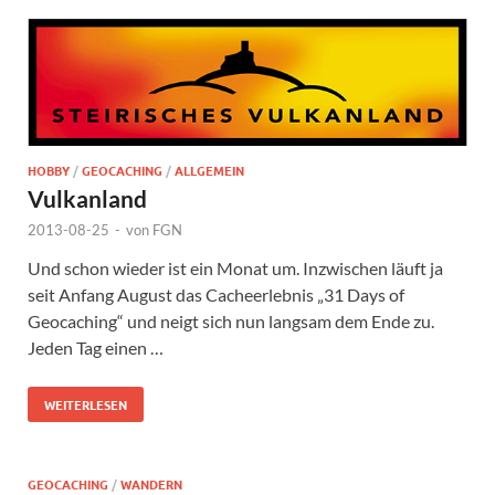
HOBBY
/
GEOCACHING
/
ALLGEMEIN
Vulkanland
2013-08-25
-
von
FGN
Und schon wieder ist ein Monat um. Inzwischen läuft ja
seit Anfang August das Cacheerlebnis „31 Days of
Geocaching“ und neigt sich nun langsam dem Ende zu.
Jeden Tag einen …
WEITERLESEN
GEOCACHING
/
WANDERN