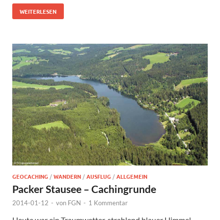
WEITERLESEN
GEOCACHING
/
WANDERN
/
AUSFLUG
/
ALLGEMEIN
Packer Stausee – Cachingrunde
2014-01-12
-
von
FGN
-
1 Kommentar
Heute war ein Traumwetter, strahlend blauer Himmel,