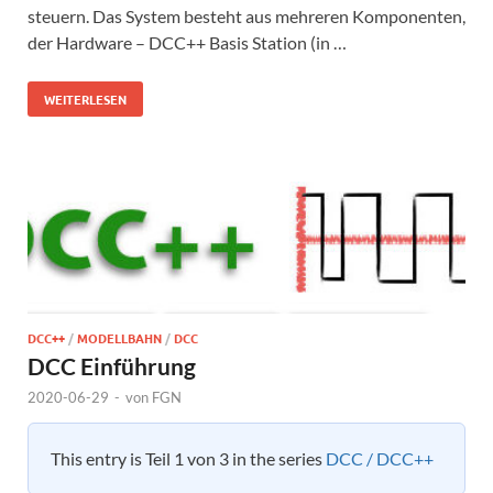
steuern. Das System besteht aus mehreren Komponenten,
der Hardware – DCC++ Basis Station (in …
WEITERLESEN
DCC++
/
MODELLBAHN
/
DCC
DCC Einführung
2020-06-29
-
von
FGN
This entry is Teil 1 von 3 in the series
DCC / DCC++