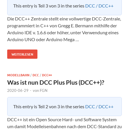
This entry is Teil 3 von 3 in the series
DCC / DCC++
Die DCC++ Zentrale stellt eine vollwertige DCC-Zentrale,
programmiert in C++ von Gregg E. Bermann mithilfe der
Arduino IDE v. 1.6.6 oder höher, unter Verwendung eines
Arduino UNO oder Arduino Mega …
WEITERLESEN
MODELLBAHN
/
DCC
/
DCC++
Was ist nun DCC Plus Plus (DCC++)?
2020-06-29
-
von
FGN
This entry is Teil 2 von 3 in the series
DCC / DCC++
DCC++ ist ein Open Source Hard- und Software System
um damit Modelleisenbahnen nach dem DCC-Standard zu