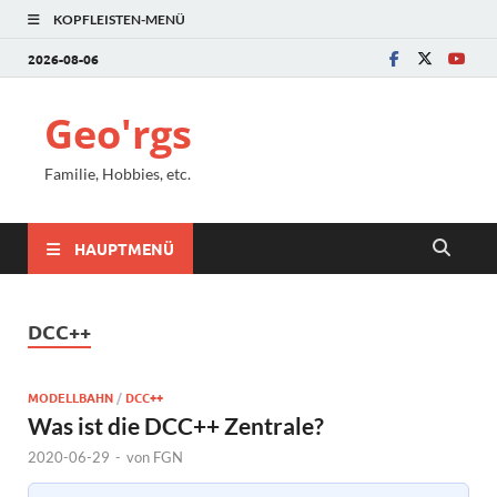
KOPFLEISTEN-MENÜ
2026-08-06
Geo'rgs
Familie, Hobbies, etc.
HAUPTMENÜ
DCC++
MODELLBAHN
/
DCC++
Was ist die DCC++ Zentrale?
2020-06-29
-
von
FGN