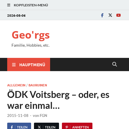
KOPFLEISTEN-MENÜ
2026-08-06
Geo'rgs
Familie, Hobbies, etc.
HAUPTMENÜ
ALLGEMEIN
/
BAURUINEN
ÖDK Voitsberg – oder, es
war einmal…
2015-11-08
-
von
FGN
TEILEN
TEILEN
ANHEFTEN