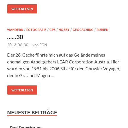
WEITERLESEN
WANDERN
/
FOTOGRAFIE
/
GPS
/
HOBBY
/
GEOCACHING
/
RUINEN
……30
2013-06-30
-
von
FGN
Der 28. Cache führte mich auf das Gelände meines
ehemaligen Arbeitgebers LEAR Corporation Austria. Hier
wurden von 1991 bis 2006 Sitze für den Chrysler Voyager,
der in Graz bei Magna …
WEITERLESEN
NEUESTE BEITRÄGE
Bad Sauerbrunn