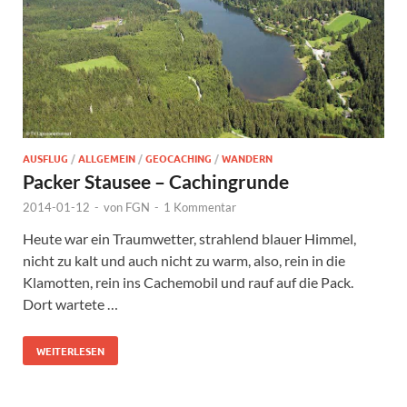
AUSFLUG
/
ALLGEMEIN
/
GEOCACHING
/
WANDERN
Packer Stausee – Cachingrunde
2014-01-12
-
von
FGN
-
1 Kommentar
Heute war ein Traumwetter, strahlend blauer Himmel,
nicht zu kalt und auch nicht zu warm, also, rein in die
Klamotten, rein ins Cachemobil und rauf auf die Pack.
Dort wartete …
WEITERLESEN