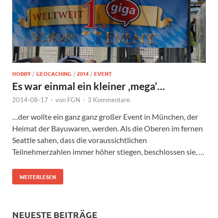
HOBBY
/
GEOCACHING
/
2014
/
EVENT
Es war einmal ein kleiner ‚mega’…
2014-08-17
-
von
FGN
-
3 Kommentare.
…der wollte ein ganz ganz großer Event in München, der
Heimat der Bayuwaren, werden. Als die Oberen im fernen
Seattle sahen, dass die voraussichtlichen
Teilnehmerzahlen immer höher stiegen, beschlossen sie, …
WEITERLESEN
NEUESTE BEITRÄGE