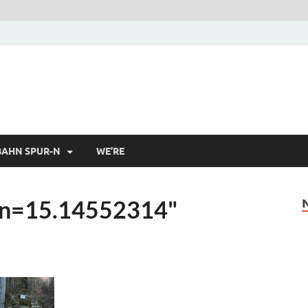
AHN SPUR-N
WE’RE
lon=15.14552314"